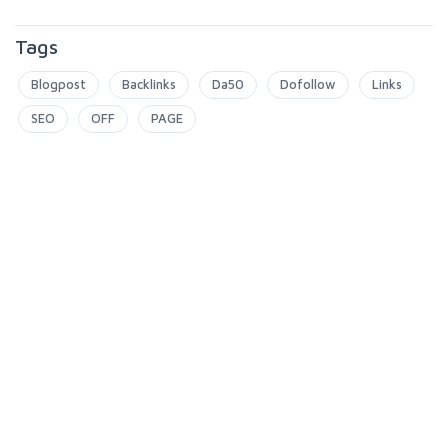
Tags
Blogpost
Backlinks
Da50
Dofollow
Links
SEO
OFF
PAGE
5.0
13
reviews
Rating breakdown
13
0