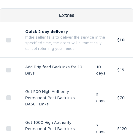
Extras
Quick 2 day delivery
If the seller fails to deliver the service in the
$10
specified time, the order will automatically
cancel returning your funds.
Add Drip feed Backlinks for 10
10
$15
Days
days
Get 500 High Authority
5
Permanent Post Backlinks
$70
days
DA50+ Links
Get 1000 High Authority
7
Permanent Post Backlinks
$120
days