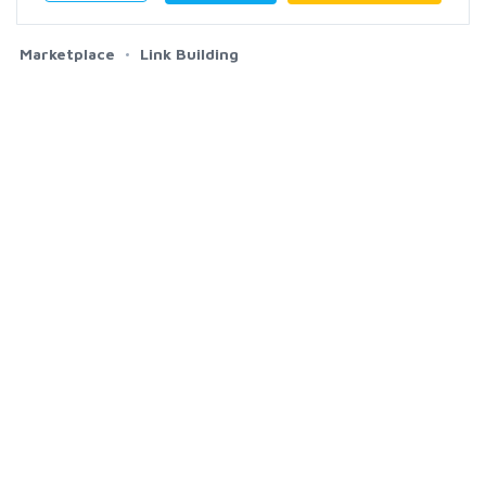
Marketplace
Link Building