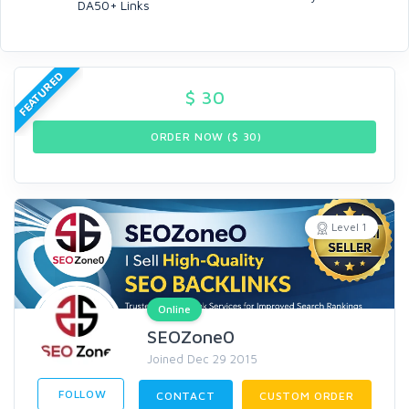
DA50+ Links
FEATURED
$
30
ORDER NOW ($
30
)
Level 1
Online
SEOZone0
Joined Dec 29 2015
FOLLOW
CONTACT
CUSTOM ORDER