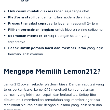
Link resmi mudah diakses
kapan saja tanpa ribet
Platform stabil
dengan tampilan modern dan ringan
Proses transaksi cepat
serta layanan responsif 24 jam
Pilihan permainan lengkap
untuk hiburan online setiap hari
Keamanan member terjaga
dengan sistem yang
terpercaya
Cocok untuk pemain baru dan member lama
yang ingin
bermain lebih nyaman
Mengapa Memilih Lemon212?
Lemon212 bukan sekadar platform biasa. Dengan reputasi yang
terus berkembang, Lemon212 menghadirkan pengalaman
bermain yang lebih rapi, cepat, dan berkualitas. Setiap fitur
dibuat untuk memberikan kemudahan bagi member agar bisa
menikmati hiburan online dengan suasana yang lebih seru dan
terpercaya.