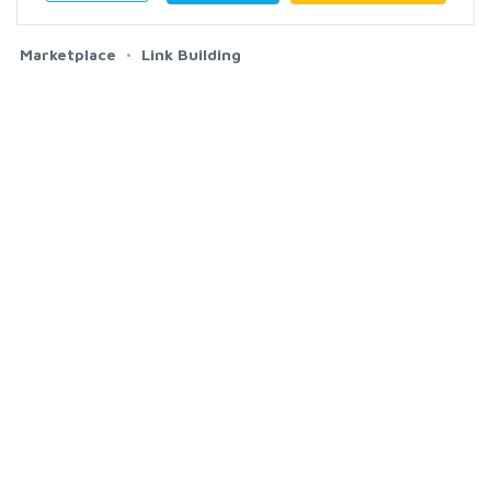
Marketplace
Link Building