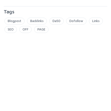
Tags
Blogpost
Backlinks
Da50
Dofollow
Links
SEO
OFF
PAGE
5.0
13
reviews
Rating breakdown
13
0