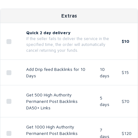
Extras
Quick 2 day delivery
If the seller fails to deliver the service in the
$10
specified time, the order will automatically
cancel returning your funds.
Add Drip feed Backlinks for 10
10
$15
Days
days
Get 500 High Authority
5
Permanent Post Backlinks
$70
days
DA50+ Links
Get 1000 High Authority
7
Permanent Post Backlinks
$120
days