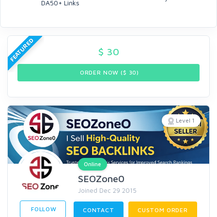
DA50+ Links
FEATURED
$
30
ORDER NOW ($
30
)
Level 1
Online
SEOZone0
Joined Dec 29 2015
FOLLOW
CONTACT
CUSTOM ORDER