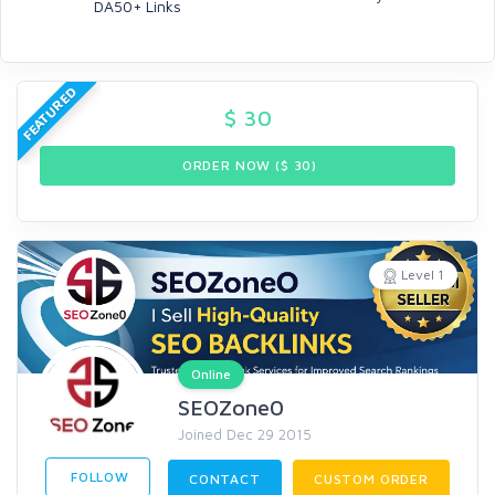
DA50+ Links
FEATURED
$
30
ORDER NOW ($
30
)
Level 1
Online
SEOZone0
Joined Dec 29 2015
FOLLOW
CONTACT
CUSTOM ORDER