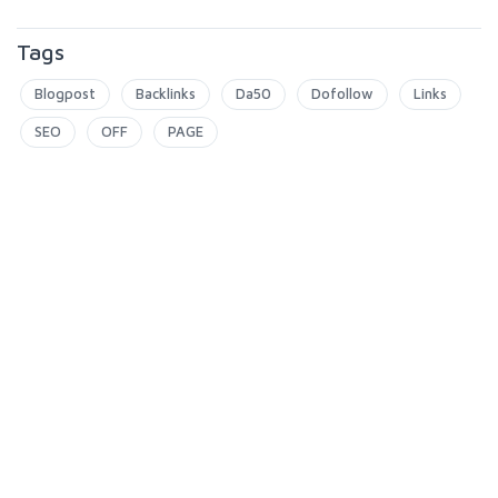
Tags
Blogpost
Backlinks
Da50
Dofollow
Links
SEO
OFF
PAGE
5.0
13
reviews
Rating breakdown
13
0