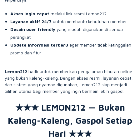
Akses login cepat
melalui link resmi Lemon212
Layanan aktif 24/7
untuk membantu kebutuhan member
Desain user friendly
yang mudah digunakan di semua
perangkat
Update informasi terbaru
agar member tidak ketinggalan
promo dan fitur
Lemon212
hadir untuk memberikan pengalaman hiburan online
yang bukan kaleng-kaleng. Dengan akses resmi, layanan cepat,
dan sistem yang nyaman digunakan, Lemon212 siap menjadi
pilihan utama bagi member yang ingin bermain lebih gaspol.
★★★ LEMON212 — Bukan
Kaleng-Kaleng, Gaspol Setiap
Hari ★★★