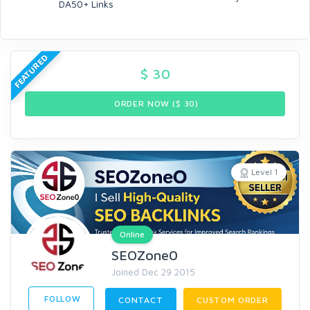
DA50+ Links
FEATURED
$
30
ORDER NOW ($
30
)
Level 1
Online
SEOZone0
Joined Dec 29 2015
FOLLOW
CONTACT
CUSTOM ORDER