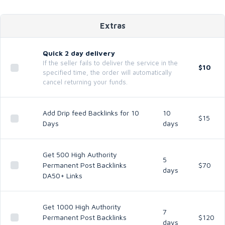
Extras
Quick 2 day delivery
If the seller fails to deliver the service in the
$10
specified time, the order will automatically
cancel returning your funds.
Add Drip feed Backlinks for 10
10
$15
Days
days
Get 500 High Authority
5
Permanent Post Backlinks
$70
days
DA50+ Links
Get 1000 High Authority
7
Permanent Post Backlinks
$120
days