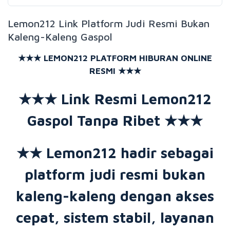
Lemon212 Link Platform Judi Resmi Bukan
Kaleng-Kaleng Gaspol
★★★ LEMON212 PLATFORM HIBURAN ONLINE
RESMI ★★★
★★★ Link Resmi Lemon212
Gaspol Tanpa Ribet ★★★
★★ Lemon212 hadir sebagai
platform judi resmi bukan
kaleng-kaleng dengan akses
cepat, sistem stabil, layanan