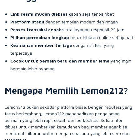
Link resmi mudah diakses
kapan saja tanpa ribet
Platform stabil
dengan tampilan modern dan ringan
Proses transaksi cepat
serta layanan responsif 24 jam
Pilihan permainan lengkap
untuk hiburan online setiap hari
Keamanan member terjaga
dengan sistem yang
terpercaya
Cocok untuk pemain baru dan member lama
yang ingin
bermain lebih nyaman
Mengapa Memilih Lemon212?
Lemon212 bukan sekadar platform biasa. Dengan reputasi yang
terus berkembang, Lemon212 menghadirkan pengalaman
bermain yang lebih rapi, cepat, dan berkualitas. Setiap fitur
dibuat untuk memberikan kemudahan bagi member agar bisa
menikmati hiburan online dengan suasana yang lebih seru dan
terpercaya.