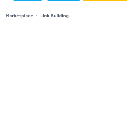
Marketplace
Link Building