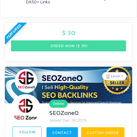
DA50+ Links
FEATURED
$
30
ORDER NOW ($
30
)
Level 1
Online
SEOZone0
Joined Dec 29 2015
FOLLOW
CONTACT
CUSTOM ORDER