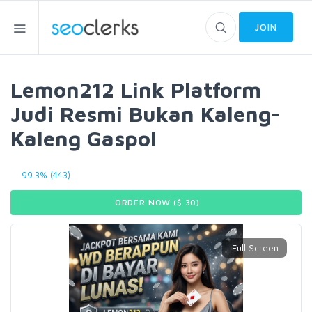
JOIN
Lemon212 Link Platform
Judi Resmi Bukan Kaleng-
Kaleng Gaspol
99.3% (443)
ORDER NOW ($
30
)