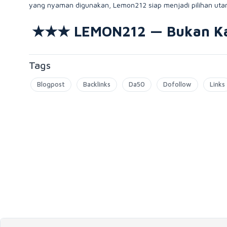
yang nyaman digunakan, Lemon212 siap menjadi pilihan utam
★★★ LEMON212 — Bukan Kal
Tags
Blogpost
Backlinks
Da50
Dofollow
Links
5.0
13
reviews