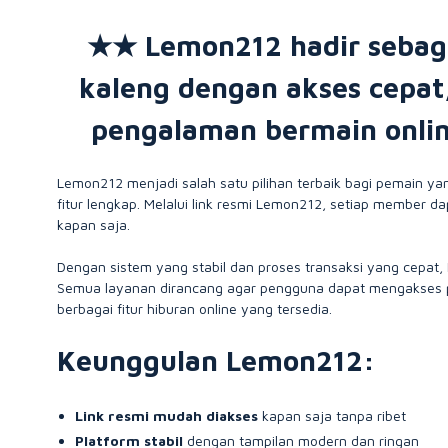
★★ Lemon212 hadir sebaga
kaleng dengan akses cepat, 
pengalaman bermain onlin
Lemon212 menjadi salah satu pilihan terbaik bagi pemain y
fitur lengkap. Melalui link resmi Lemon212, setiap member d
kapan saja.
Dengan sistem yang stabil dan proses transaksi yang cep
Semua layanan dirancang agar pengguna dapat mengakses per
berbagai fitur hiburan online yang tersedia.
Keunggulan Lemon212:
Link resmi mudah diakses
kapan saja tanpa ribet
Platform stabil
dengan tampilan modern dan ringan