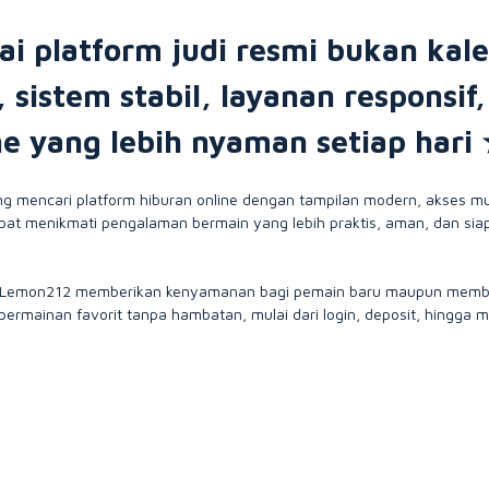
i platform judi resmi bukan kal
sistem stabil, layanan responsif,
e yang lebih nyaman setiap hari
ang mencari platform hiburan online dengan tampilan modern, akses m
apat menikmati pengalaman bermain yang lebih praktis, aman, dan sia
at, Lemon212 memberikan kenyamanan bagi pemain baru maupun memb
mainan favorit tanpa hambatan, mulai dari login, deposit, hingga m