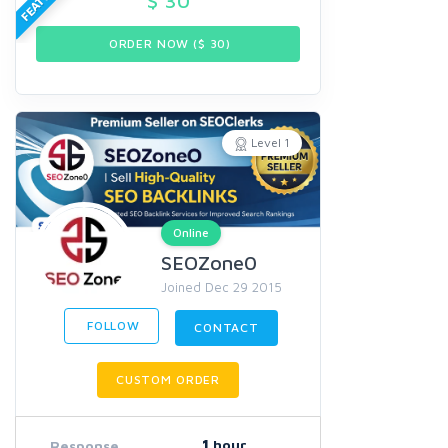
$
30
ORDER NOW ($
30
)
Level 1
Online
SEOZone0
Joined Dec 29 2015
FOLLOW
CONTACT
CUSTOM ORDER
1
hour
Response