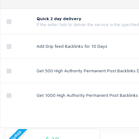
Quick 2 day delivery
If the seller fails to deliver the service in the specifi
Add Drip feed Backlinks for 10 Days
Get 500 High Authority Permanent Post Backlinks 
Get 1000 High Authority Permanent Post Backlinks
FEATURED