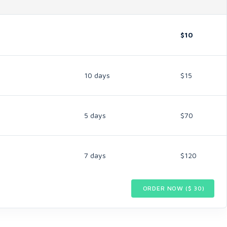
$10
10 days
$15
5 days
$70
7 days
$120
ORDER NOW ($
30
)